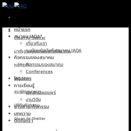
Skip
to
content
หน้าแรก
สมาคม IAQA*
Clean Air Shelter
เกี่ยวกับเรา
ระเบียบข้อบังคับสมาคม IAQA
มาตรฐานคุณภาพอากาศในอาคาร
กิจกรรมของสมาคม
กิจกรรมของสมาคม
หลักสูตร
Conferences
โครงการ
IAQ Star
การเรียนรู้
สมาชิกสมาคมฯ
เอกสารเผยแพร่
งานวิจัย
ปฏิทินกิจกรรม
ข่าวสาร/กิจกรรม
บทความ
Clean Air Shelter
ติดต่อเรา