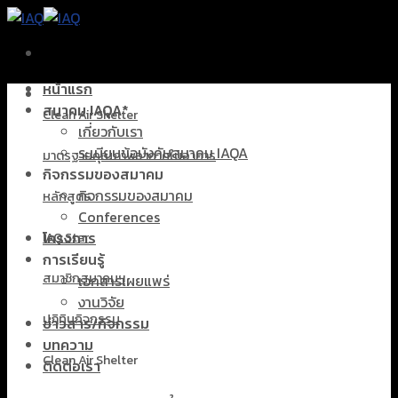
Skip
to
content
หน้าแรก
สมาคม IAQA*
Clean Air Shelter
เกี่ยวกับเรา
ระเบียบข้อบังคับสมาคม IAQA
มาตรฐานคุณภาพอากาศในอาคาร
กิจกรรมของสมาคม
กิจกรรมของสมาคม
หลักสูตร
Conferences
โครงการ
IAQ Star
การเรียนรู้
สมาชิกสมาคมฯ
เอกสารเผยแพร่
งานวิจัย
ปฏิทินกิจกรรม
ข่าวสาร/กิจกรรม
บทความ
Clean Air Shelter
ติดต่อเรา