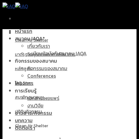
Skip
to
content
หน้าแรก
สมาคม IAQA*
Clean Air Shelter
เกี่ยวกับเรา
ระเบียบข้อบังคับสมาคม IAQA
มาตรฐานคุณภาพอากาศในอาคาร
กิจกรรมของสมาคม
กิจกรรมของสมาคม
หลักสูตร
Conferences
โครงการ
IAQ Star
การเรียนรู้
สมาชิกสมาคมฯ
เอกสารเผยแพร่
งานวิจัย
ปฏิทินกิจกรรม
ข่าวสาร/กิจกรรม
บทความ
Clean Air Shelter
ติดต่อเรา