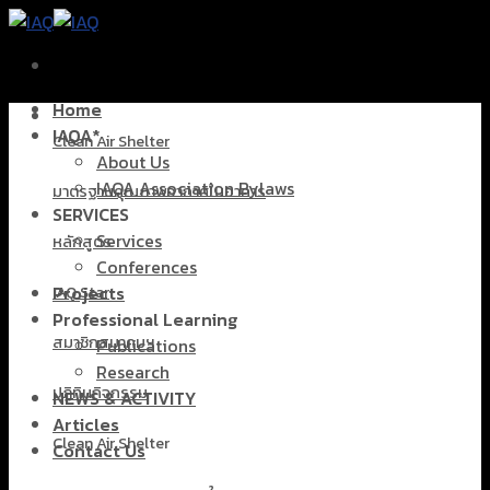
Skip
to
content
Home
IAQA*
Clean Air Shelter
About Us
IAQA Association Bylaws
มาตรฐานคุณภาพอากาศในอาคาร
SERVICES
Services
หลักสูตร
Conferences
Projects
IAQ Star
Professional Learning
สมาชิกสมาคมฯ
Publications
Research
ปฏิทินกิจกรรม
NEWS & ACTIVITY
Articles
Clean Air Shelter
Contact Us