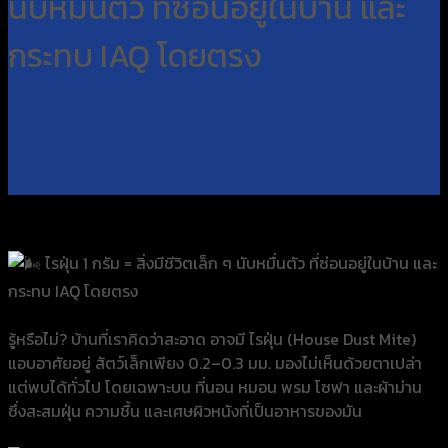
นับหมื่นตัว ที่ซ่อนอยู่ในบ้าน และ
กระทบ IAQ โดยตรง
ไรฝุ่น 1 กรัม = สิ่งมีชีวิตเล็ก ๆ นับหมื่นตัว ที่ซ่อนอยู่ในบ้าน และ
กระทบ IAQ โดยตรง
รู้หรือไม่? บ้านที่เราคิดว่าสะอาด อาจมี ไรฝุ่น (House Dust Mite)
แอบอาศัยอยู่ สัตว์เล็กเพียง 0.2–0.3 มม. มองไม่เห็นด้วยตาเปล่า
แต่พบได้ทั่วไป โดยเฉพาะบน ที่นอน หมอน พรม โซฟา และผ้าม่าน
ซึ่งสะสมฝุ่น ความชื้น และเศษผิวหนังที่เป็นอาหารของมัน