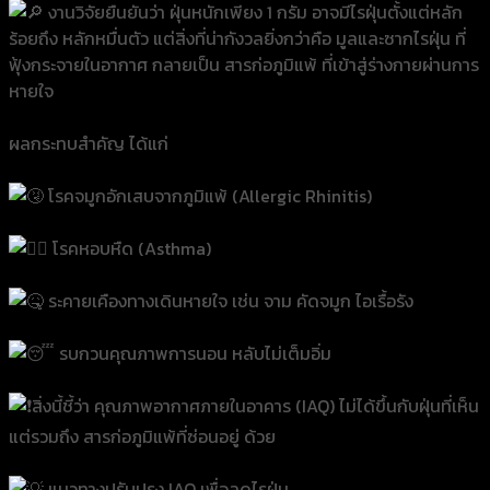
งานวิจัยยืนยันว่า ฝุ่นหนักเพียง 1 กรัม อาจมีไรฝุ่นตั้งแต่หลัก
ร้อยถึง หลักหมื่นตัว แต่สิ่งที่น่ากังวลยิ่งกว่าคือ มูลและซากไรฝุ่น ที่
ฟุ้งกระจายในอากาศ กลายเป็น สารก่อภูมิแพ้ ที่เข้าสู่ร่างกายผ่านการ
หายใจ
ผลกระทบสำคัญ ได้แก่
โรคจมูกอักเสบจากภูมิแพ้ (Allergic Rhinitis)
โรคหอบหืด (Asthma)
ระคายเคืองทางเดินหายใจ เช่น จาม คัดจมูก ไอเรื้อรัง
รบกวนคุณภาพการนอน หลับไม่เต็มอิ่ม
สิ่งนี้ชี้ว่า คุณภาพอากาศภายในอาคาร (IAQ) ไม่ได้ขึ้นกับฝุ่นที่เห็น
แต่รวมถึง สารก่อภูมิแพ้ที่ซ่อนอยู่ ด้วย
แนวทางปรับปรุง IAQ เพื่อลดไรฝุ่น