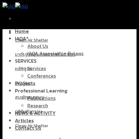
Skip
to
content
Home
IAQA*
Clean Air Shelter
About Us
IAQA Association Bylaws
มาตรฐานคุณภาพอากาศในอาคาร
SERVICES
Services
หลักสูตร
Conferences
Projects
IAQ Star
Professional Learning
สมาชิกสมาคมฯ
Publications
Research
ปฏิทินกิจกรรม
NEWS & ACTIVITY
Articles
Clean Air Shelter
Contact Us