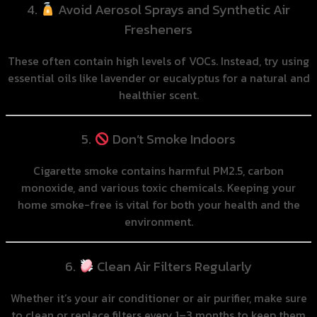
4.
Avoid Aerosol Sprays and Synthetic Air
Fresheners
These often contain high levels of VOCs. Instead, try using
essential oils like lavender or eucalyptus for a natural and
healthier scent.
5.
Don’t Smoke Indoors
Cigarette smoke contains harmful PM2.5, carbon
monoxide, and various toxic chemicals. Keeping your
home smoke-free is vital for both your health and the
environment.
6.
Clean Air Filters Regularly
Whether it’s your air conditioner or air purifier, make sure
to clean or replace filters every 1–3 months to keep them