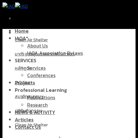
Skip
to
content
Home
IAQA*
Clean Air Shelter
About Us
IAQA Association Bylaws
มาตรฐานคุณภาพอากาศในอาคาร
SERVICES
Services
หลักสูตร
Conferences
Projects
IAQ Star
Professional Learning
สมาชิกสมาคมฯ
Publications
Research
ปฏิทินกิจกรรม
NEWS & ACTIVITY
Articles
Clean Air Shelter
Contact Us